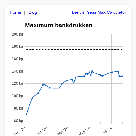
Home
|
Blog
Bench Press Max Calculator
Maximum bankdrukken
200 kg
180 kg
160 kg
140 kg
120 kg
100 kg
80 kg
60 kg
Nov '25
Jul '26
Mar '26
Jan '26
May '26